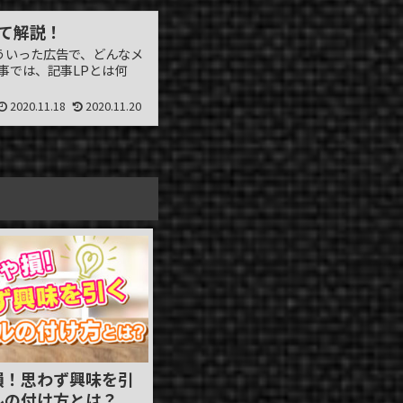
て解説！
ういった広告で、どんなメ
事では、記事LPとは何
2020.11.18
2020.11.20
損！思わず興味を引
ルの付け方とは？