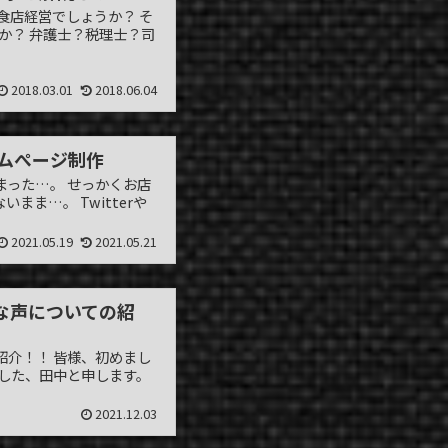
食店経営でしょうか？ そ
か？ 弁護士？税理士？司
2018.03.01
2018.06.04
ムぺージ制作
まった…。 せっかくお店
ま…。 Twitterや
2021.05.19
2021.05.21
な声についての紹
紹介！！ 皆様、初めまし
した、田中と申します。
2021.12.03