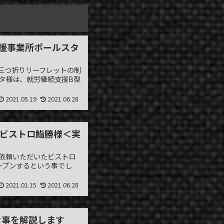
支援事業所ポールスタ
三つ折りリーフレットの制
タ様は、就労継続支援B型
2021.05.19
2021.06.28
：ビストロ鮨勝様＜実
ご依頼いただいたビストロ
ープンするという事でし
2021.01.15
2021.06.28
な事を解説します