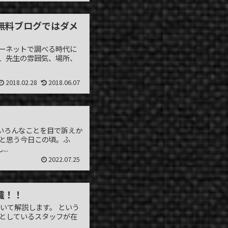
無料ブログではダメ
ターネットで調べる時代に
容、先生の雰囲気、場所、
2018.02.28
2018.06.07
いろんなことを目で訴えか
…と思う今日この頃。ふ
..
2022.07.25
識！！
いて解説します。 という
意としているスタッフが在