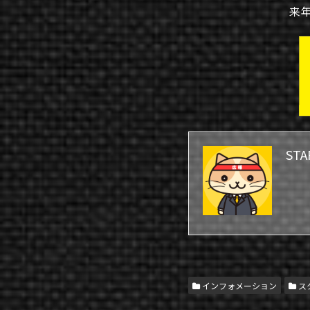
来
STA
インフォメーション
ス