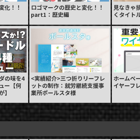
変化！！
ロゴマークの歴史と変化！！
見なきゃ
part1：歴史編
くタイト
ダの味を4
<実績紹介>三つ折りリーフレ
ホームペ
ュー【何
ットの制作：就労継続支援事
イヤーフ
が】
業所ポールスタ様