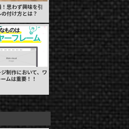
損！思わず興味を引
ルの付け方とは？
ージ制作において、ワ
レームは重要！！