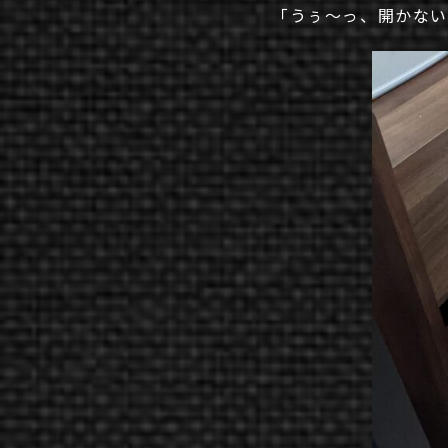
「うぅ～っ、開かな