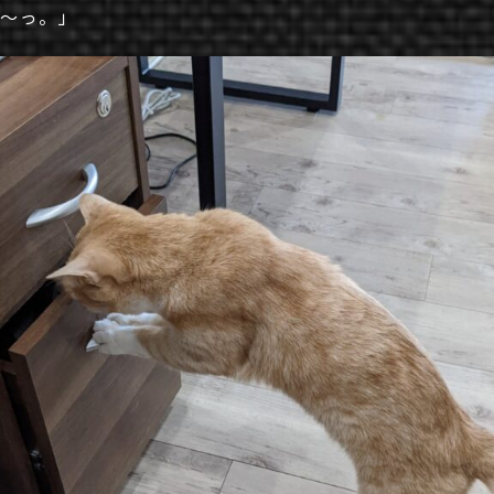
い～っ。」